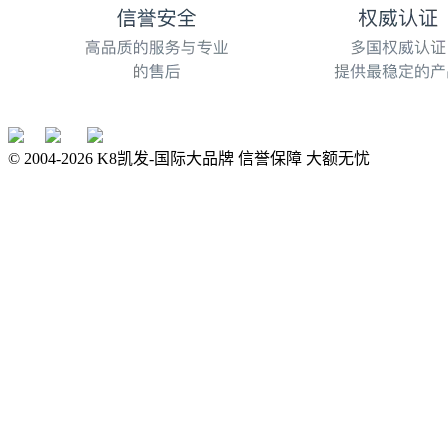
© 2004-
2026
K8凯发-国际大品牌 信誉保障 大额无忧