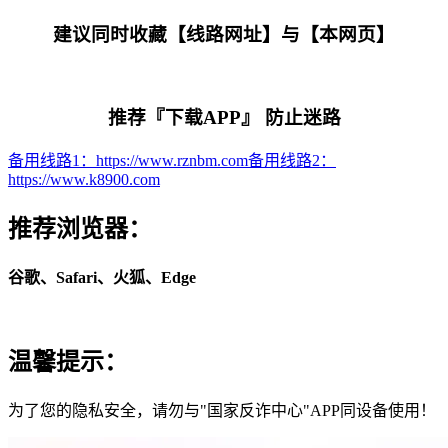
建议同时收藏【线路网址】与【本网页】
推荐『下载APP』 防止迷路
备用线路
1
：
https://www.rznbm.com
备用线路
2
：
https://www.k8900.com
推荐浏览器：
谷歌、Safari、火狐、Edge
温馨提示：
为了您的隐私安全，请勿与"国家反诈中心"APP同设备使用！