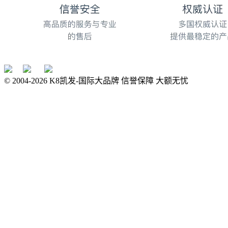
© 2004-
2026
K8凯发-国际大品牌 信誉保障 大额无忧