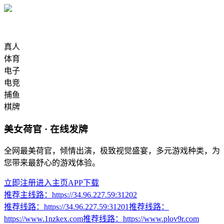
真人
体育
电子
电竞
捕鱼
棋牌
美女荷官 · 在线发牌
全网最美荷官，倾情出演，极致视觉盛宴，多元游戏种类，为
您带来最舒心的游戏体验。
立即注册
进入主页
APP下载
推荐主线路：
https://34.96.227.59:31202
推荐线路：
https://34.96.227.59:31201
推荐线路：
https://www.1nzkex.com
推荐线路：
https://www.plov9r.com