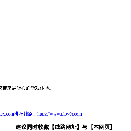
您带来最舒心的游戏体验。
kex.com
推荐线路：
https://www.plov9r.com
建议同时收藏【线路网址】与【本网页】