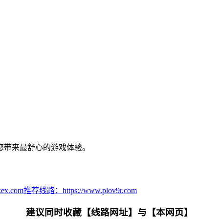
您带来最舒心的游戏体验。
kex.com
推荐线路：
https://www.plov9r.com
建议同时收藏【线路网址】与【本网页】