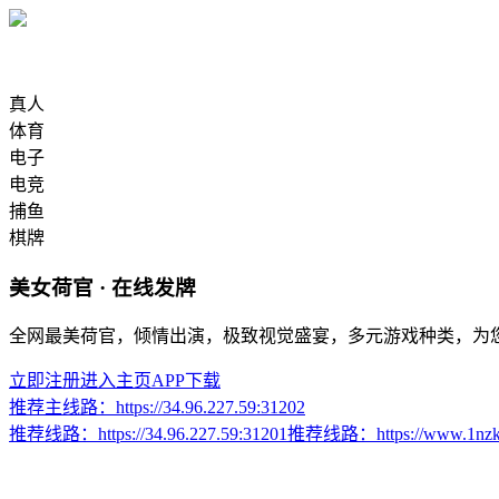
真人
体育
电子
电竞
捕鱼
棋牌
美女荷官 · 在线发牌
全网最美荷官，倾情出演，极致视觉盛宴，多元游戏种类，为
立即注册
进入主页
APP下载
推荐主线路：
https://34.96.227.59:31202
推荐线路：
https://34.96.227.59:31201
推荐线路：
https://www.1nz