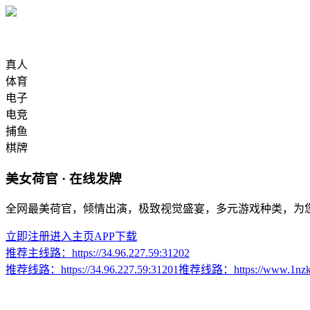
真人
体育
电子
电竞
捕鱼
棋牌
美女荷官 · 在线发牌
全网最美荷官，倾情出演，极致视觉盛宴，多元游戏种类，为
立即注册
进入主页
APP下载
推荐主线路：
https://34.96.227.59:31202
推荐线路：
https://34.96.227.59:31201
推荐线路：
https://www.1nz