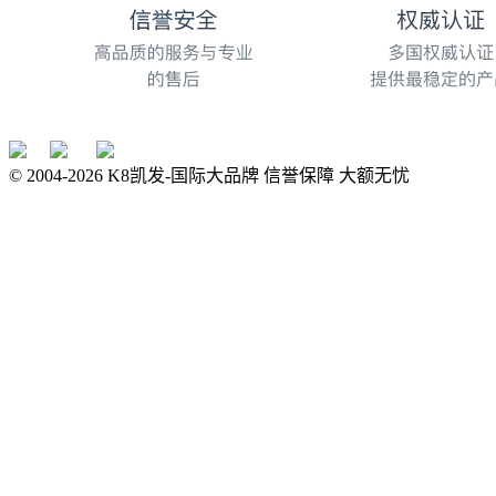
© 2004-
2026
K8凯发-国际大品牌 信誉保障 大额无忧